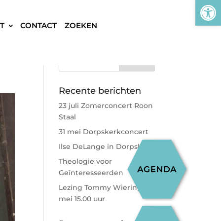
Tool
T
CONTACT
Recente berichten
23 juli Zomerconcert Roon
Staal
31 mei Dorpskerkconcert
Ilse DeLange in Dorpskerk
Theologie voor
Geïnteresseerden
Lezing Tommy Wieringa 9
mei 15.00 uur