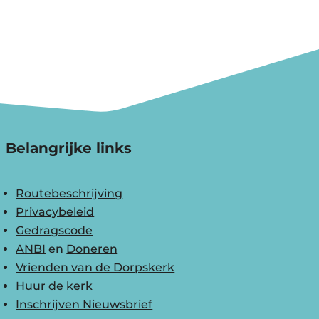
Belangrijke links
Routebeschrijving
Privacybeleid
Gedragscode
ANBI
en
Doneren
Vrienden van de Dorpskerk
Huur de kerk
Inschrijven Nieuwsbrief