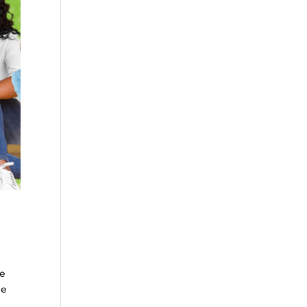
de
ie