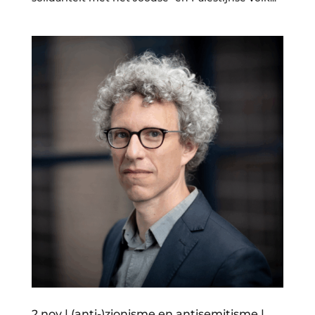
2 nov | (anti-)zionisme en antisemitisme |