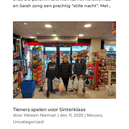
en Sarah zong een prachtig “stille nacht”. Met...
Tieners spelen voor Sinterklaas
door
Heleen Nieman
|
dec 11, 2025
|
Nieuws
,
Uncategorized