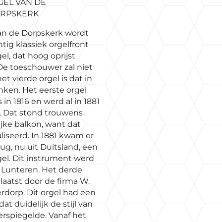
GEL VAN DE
RPSKERK
van de Dorpskerk wordt
tig klassiek orgelfront
el, dat hoog oprijst
De toeschouwer zal niet
t vierde orgel is dat in
nken. Het eerste orgel
n 1816 en werd al in 1881
. Dat stond trouwens
ijke balkon, want dat
liseerd. In 1881 kwam er
ug, nu uit Duitsland, een
gel. Dit instrument werd
r Lunteren. Het derde
laatst door de firma W.
rdorp. Dit orgel had een
at duidelijk de stijl van
eerspiegelde. Vanaf het