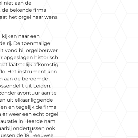
l niet aan de
 de bekende firma
taat het orgel naar wens
kijken naar een
de rij. De toenmalige
lt vond bij orgelbouwer
ar opgeslagen historisch
at laatstelijk afkomstig
flo. Het instrument kon
n aan de beroemde
ssendelft uit Leiden.
zonder avontuur aan te
len uit elkaar liggende
en en tegelijk de firma
n er weer een echt orgel
tauratie in Heerde nam
waarbij ondertussen ook
e
tussen de 18
-eeuwse