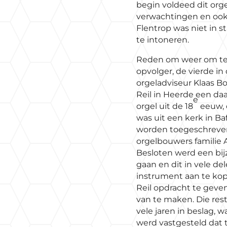
begin voldeed dit orge
verwachtingen en ook
Flentrop was niet in s
te intoneren.
Reden om weer om te 
opvolger, de vierde in 
orgeladviseur Klaas Bo
Reil in Heerde een da
e
orgel uit de 18
eeuw, d
was uit een kerk in Ba
worden toegeschreve
orgelbouwers familie A
Besloten werd een bij
gaan en dit in vele de
instrument aan te kop
Reil opdracht te geve
van te maken. Die res
vele jaren in beslag, 
werd vastgesteld dat 