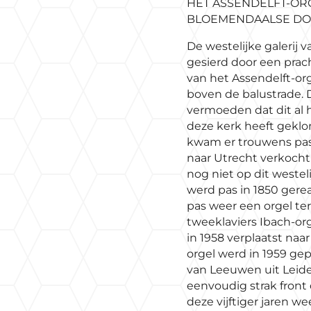
HET ASSENDELFT-OR
BLOEMENDAALSE DO
De westelijke galerij 
gesierd door een prach
van het Assendelft-org
boven de balustrade. 
vermoeden dat dit al he
deze kerk heeft geklo
kwam er trouwens pas i
naar Utrecht verkocht
nog niet op dit westel
werd pas in 1850 gerea
pas weer een orgel ter
tweeklaviers Ibach-or
in 1958 verplaatst naa
orgel werd in 1959 gep
van Leeuwen uit Leide
eenvoudig strak front d
deze vijftiger jaren w