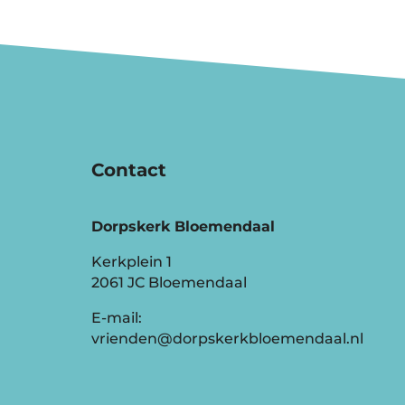
Contact
Dorpskerk Bloemendaal
Kerkplein 1
2061 JC Bloemendaal
E-mail:
vrienden@dorpskerkbloemendaal.nl