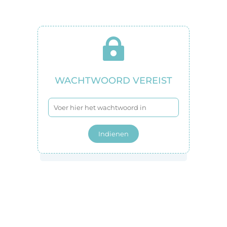

WACHTWOORD VEREIST
Indienen