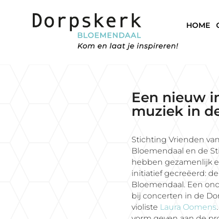
HOME
Een nieuw in
muziek in de
Stichting Vrienden va
Bloemendaal en de Sti
hebben gezamenlijk e
initiatief
gecreëerd:
de
Bloemendaal. Een ond
bij concerten in de Do
violiste
Laura Oomens
vorm geven aan de p