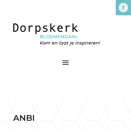
Tool
ANBI